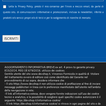
Letta la
Privacy Policy
, presto il mio consenso per l’invio a mezzo email, da parte di
questo sito, di comunicazioni informative e promozionali, inclusa la newsletter, riferite a
prodotti e/o servizi propri e/o di terzi e per lo svolgimento di ricerche di mercato.
©2025 D.& V. International srl | Sede Legale: Via Libertà, 225 -
AGGIORNAMENTO INFORMATIVA BREVE ex art. 4 provv.to garante privacy
80055 Portici (NA). pec: devinternational@pec.it P.IVA
815/2014, REG UE 679/2016. utilizzo dei cookies.
Gentile utente del sito www.devshop.it, Vincenzo Formicola in qualità di titolare
05754741212 | REA NA-773826 | Capitale sociale 10.000 euro i.v.
del trattamento ovvero di editore così come identificato dal Garante nel
provvedimento di cui sopra, desidera informare che:
| Developed by Digital & Viral
- Il sito https://www.devshop.it non utilizza cookie di profilazione al fine di inviare
messaggi pubblicitari in linea con le preferenze manifestate dall'utente nell'ambito
della navigazione in rete;
-Il link all'informativa estesa, dove vengono fornite indicazioni sull'uso dei cookie
tecnici e analytics, e la possibilità di scegliere quali specifici cookie autorizzare è il
seguente:
https://devshop.it/informativa-cookie/
- Il link
https://devshop.it/informativa-cookie/
si ritrova in ogni pagina del sito e da