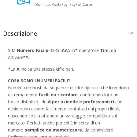
Bonifico, PostePay, PayPal, Carte
Descrizione
SIM
Numero Facile
33335
AA
555
*
operatore
Tim,
da
Attivare
**.
*
La
A
indica una stessa cifra pari.
COSA SONO I NUMERI FACILI?
Numeri composti da sequenze di cifre ripetute che li rendono
estremamente
facili da ricordare
, conferendo loro un
tocco distintivo. Ideali
per aziende e professionisti
che
desiderano essere facilmente contattati dai propri clienti,
riuscendo così a ottenere un vantaggio competitivo sul
mercato. Perfetti anche per chi è in cerca di un
numero
semplice da memorizzare
, da condividere
facilmente con i propri contatti.