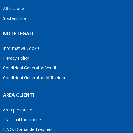
questo
questi
cliente.In
Affiliazione
bellissimo
dettagli
un
sito su
è
periodo
Sostenibilità
internet
molto
in cui
Ve lo
rigido.
l’assistenza
NOTE LEGALI
consiglio
Fidatevi,
viene
♥️
se
spesso
avete
trascurata,
Informativa Cookie
bisogno
trovare
Privacy Policy
siete in
persone
ottime
che si
Condizioni Generali di Vendita
mani.
prendono
Condizioni Generali di Affiliazione
il
tempo
di
AREA CLIENTI
aiutarti
fa
davvero
Area personale
la
Traccia il tuo ordine
differenza.Per
questo
F.A.Q. Domande Frequenti