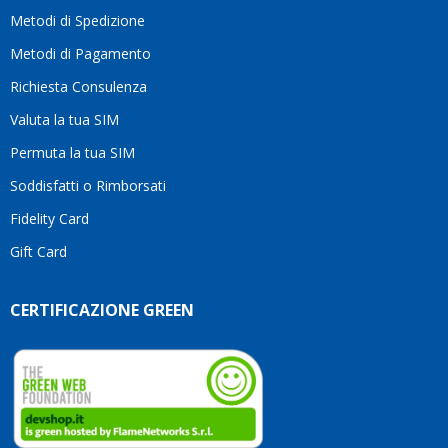
motivo
Metodi di Spedizione
li
consiglio
Metodi di Pagamento
senza
Richiesta Consulenza
alcuna
esitazione.
Valuta la tua SIM
Complimenti
per la
Permuta la tua SIM
serietà,
Soddisfatti o Rimborsati
la
competenza
Fidelity Card
e,
Gift Card
soprattutto,
per
l’attenzione
CERTIFICAZIONE GREEN
che
dedicate
ai
vostri
clienti.
Continuate
così!