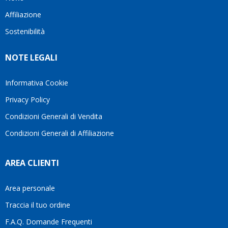
questo
questi
cliente.In
Affiliazione
bellissimo
dettagli
un
sito su
è
periodo
Sostenibilità
internet
molto
in cui
Ve lo
rigido.
l’assistenza
NOTE LEGALI
consiglio
Fidatevi,
viene
♥️
se
spesso
avete
trascurata,
Informativa Cookie
bisogno
trovare
Privacy Policy
siete in
persone
ottime
che si
Condizioni Generali di Vendita
mani.
prendono
Condizioni Generali di Affiliazione
il
tempo
di
AREA CLIENTI
aiutarti
fa
davvero
Area personale
la
Traccia il tuo ordine
differenza.Per
questo
F.A.Q. Domande Frequenti