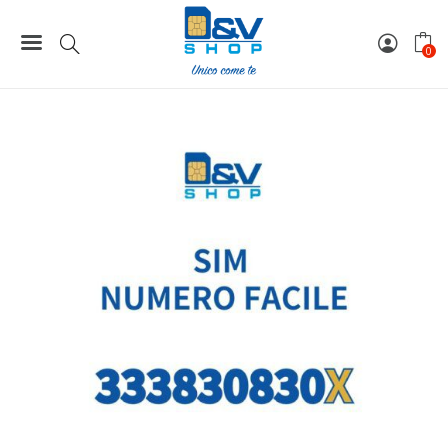
Home
Numeri Facili
SIM Tim Numero Facile 333830830X Da Attivare
0