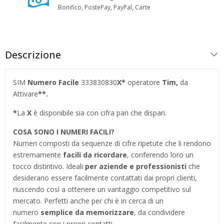
Bonifico, PostePay, PayPal, Carte
Descrizione
SIM
Numero Facile
333830830
X*
operatore
Tim,
da
Attivare
**.
*
La
X
è disponibile sia con cifra pari che dispari.
COSA SONO I NUMERI FACILI?
Numeri composti da sequenze di cifre ripetute che li rendono
estremamente
facili da ricordare
, conferendo loro un
tocco distintivo. Ideali
per aziende e professionisti
che
desiderano essere facilmente contattati dai propri clienti,
riuscendo così a ottenere un vantaggio competitivo sul
mercato. Perfetti anche per chi è in cerca di un
numero
semplice da memorizzare
, da condividere
facilmente con i propri contatti.