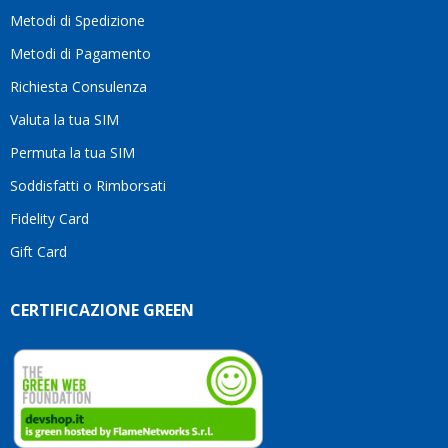
motivo
Metodi di Spedizione
li
consiglio
Metodi di Pagamento
senza
Richiesta Consulenza
alcuna
esitazione.
Valuta la tua SIM
Complimenti
per la
Permuta la tua SIM
serietà,
Soddisfatti o Rimborsati
la
competenza
Fidelity Card
e,
Gift Card
soprattutto,
per
l’attenzione
CERTIFICAZIONE GREEN
che
dedicate
ai
vostri
clienti.
Continuate
così!