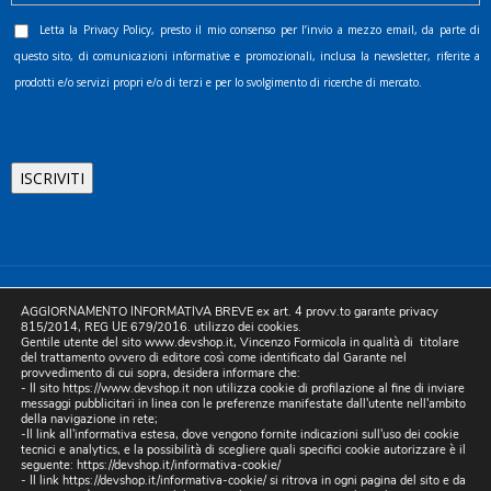
Letta la
Privacy Policy
, presto il mio consenso per l’invio a mezzo email, da parte di
questo sito, di comunicazioni informative e promozionali, inclusa la newsletter, riferite a
prodotti e/o servizi propri e/o di terzi e per lo svolgimento di ricerche di mercato.
©2025 D.& V. International srl | Sede Legale: Via Libertà, 225 -
AGGIORNAMENTO INFORMATIVA BREVE ex art. 4 provv.to garante privacy
80055 Portici (NA). pec: devinternational@pec.it P.IVA
815/2014, REG UE 679/2016. utilizzo dei cookies.
Gentile utente del sito www.devshop.it, Vincenzo Formicola in qualità di titolare
05754741212 | REA NA-773826 | Capitale sociale 10.000 euro i.v.
del trattamento ovvero di editore così come identificato dal Garante nel
provvedimento di cui sopra, desidera informare che:
| Developed by Digital & Viral
- Il sito https://www.devshop.it non utilizza cookie di profilazione al fine di inviare
messaggi pubblicitari in linea con le preferenze manifestate dall'utente nell'ambito
della navigazione in rete;
-Il link all'informativa estesa, dove vengono fornite indicazioni sull'uso dei cookie
tecnici e analytics, e la possibilità di scegliere quali specifici cookie autorizzare è il
seguente:
https://devshop.it/informativa-cookie/
- Il link
https://devshop.it/informativa-cookie/
si ritrova in ogni pagina del sito e da