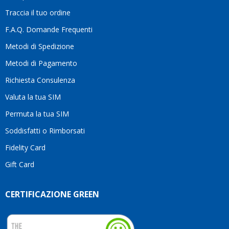
la
Traccia il tuo ordine
differenza.Per
questo
F.A.Q. Domande Frequenti
motivo
Metodi di Spedizione
li
consiglio
Metodi di Pagamento
senza
Richiesta Consulenza
alcuna
esitazione.
Valuta la tua SIM
Complimenti
per la
Permuta la tua SIM
serietà,
Soddisfatti o Rimborsati
la
competenza
Fidelity Card
e,
Gift Card
soprattutto,
per
l’attenzione
CERTIFICAZIONE GREEN
che
dedicate
ai