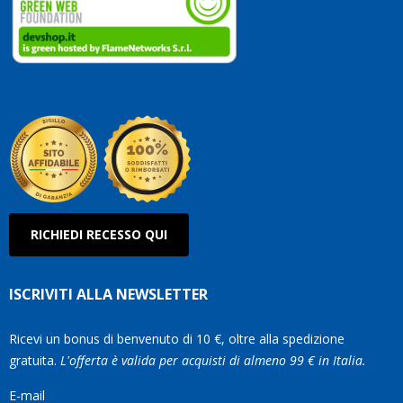
vostri
clienti.
Continuate
così!
Roberto
Olanda
RICHIEDI RECESSO QUI
ISCRIVITI ALLA NEWSLETTER
Ricevi un bonus di benvenuto di 10 €, oltre alla spedizione
gratuita.
L'offerta è valida per acquisti di almeno 99 € in Italia.
E-mail