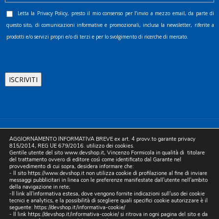
Letta la
Privacy Policy
, presto il mio consenso per l’invio a mezzo email, da parte di
questo sito, di comunicazioni informative e promozionali, inclusa la newsletter, riferite a
prodotti e/o servizi propri e/o di terzi e per lo svolgimento di ricerche di mercato.
©2025 D.& V. International srl | Sede Legale: Via Libertà, 225 -
AGGIORNAMENTO INFORMATIVA BREVE ex art. 4 provv.to garante privacy
80055 Portici (NA). pec: devinternational@pec.it P.IVA
815/2014, REG UE 679/2016. utilizzo dei cookies.
Gentile utente del sito www.devshop.it, Vincenzo Formicola in qualità di titolare
05754741212 | REA NA-773826 | Capitale sociale 10.000 euro i.v.
del trattamento ovvero di editore così come identificato dal Garante nel
provvedimento di cui sopra, desidera informare che:
| Developed by Digital & Viral
- Il sito https://www.devshop.it non utilizza cookie di profilazione al fine di inviare
messaggi pubblicitari in linea con le preferenze manifestate dall'utente nell'ambito
della navigazione in rete;
-Il link all'informativa estesa, dove vengono fornite indicazioni sull'uso dei cookie
tecnici e analytics, e la possibilità di scegliere quali specifici cookie autorizzare è il
seguente:
https://devshop.it/informativa-cookie/
- Il link
https://devshop.it/informativa-cookie/
si ritrova in ogni pagina del sito e da