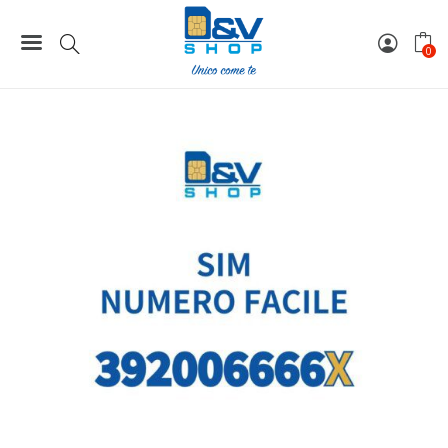
Home
Numeri Facili
SIM Tre Numero Facile 392006666X Da Attivare
0