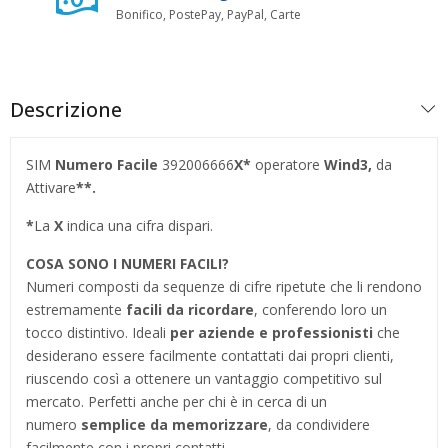
Bonifico, PostePay, PayPal, Carte
Descrizione
SIM
Numero Facile
392006666
X
*
operatore
Wind3,
da
Attivare
**.
*
La
X
indica una cifra dispari.
COSA SONO I NUMERI FACILI?
Numeri composti da sequenze di cifre ripetute che li rendono
estremamente
facili da ricordare
, conferendo loro un
tocco distintivo. Ideali
per aziende e professionisti
che
desiderano essere facilmente contattati dai propri clienti,
riuscendo così a ottenere un vantaggio competitivo sul
mercato. Perfetti anche per chi è in cerca di un
numero
semplice da memorizzare
, da condividere
facilmente con i propri contatti.