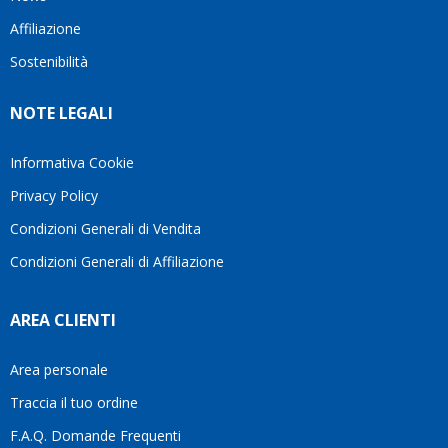
questo
questi
client
Affiliazione
bellissimo
dettagli
un
sito su
è
perio
Sostenibilità
internet
molto
in cui
Ve lo
rigido.
l’assi
NOTE LEGALI
consiglio
Fidatevi,
viene
♥️
se
spes
avete
trasc
Informativa Cookie
bisogno
trova
Privacy Policy
siete in
pers
ottime
che si
Condizioni Generali di Vendita
mani.
pren
Condizioni Generali di Affiliazione
il
temp
di
AREA CLIENTI
aiutar
fa
davve
Area personale
la
Traccia il tuo ordine
diffe
quest
F.A.Q. Domande Frequenti