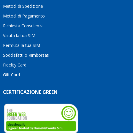
moti
Metodi di Spedizione
li
consi
Metodi di Pagamento
senz
Richiesta Consulenza
alcun
esita
Valuta la tua SIM
Compl
per la
Permuta la tua SIM
seriet
Soddisfatti o Rimborsati
la
comp
Fidelity Card
e,
Gift Card
sopra
per
l’atte
CERTIFICAZIONE GREEN
che
dedic
ai
vostri
clienti
Conti
così!