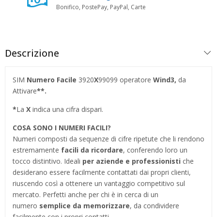
Bonifico, PostePay, PayPal, Carte
Descrizione
SIM
Numero Facile
3920
X
99099 operatore
Wind3
,
da
Attivare
**.
*
La
X
indica una cifra dispari.
COSA SONO I NUMERI FACILI?
Numeri composti da sequenze di cifre ripetute che li rendono
estremamente
facili da ricordare
, conferendo loro un
tocco distintivo. Ideali
per aziende e professionisti
che
desiderano essere facilmente contattati dai propri clienti,
riuscendo così a ottenere un vantaggio competitivo sul
mercato. Perfetti anche per chi è in cerca di un
numero
semplice da memorizzare
, da condividere
facilmente con i propri contatti.