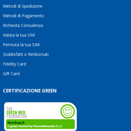
motivo
Metodi di Spedizione
li
consiglio
Metodi di Pagamento
senza
Richiesta Consulenza
alcuna
esitazione.
Valuta la tua SIM
Complimenti
per la
Permuta la tua SIM
serietà,
Soddisfatti o Rimborsati
la
competenza
Fidelity Card
e,
Gift Card
soprattutto,
per
l’attenzione
CERTIFICAZIONE GREEN
che
dedicate
ai
vostri
clienti.
Continuate
così!