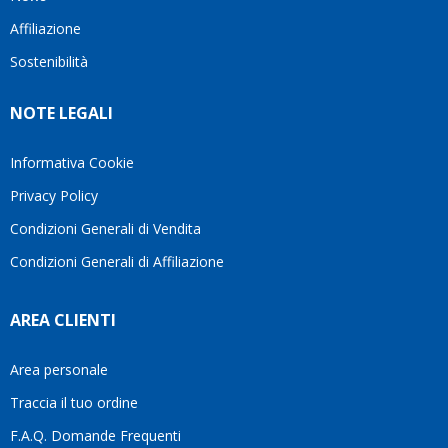
questo
questi
cliente.In
Affiliazione
bellissimo
dettagli
un
sito su
è
periodo
Sostenibilità
internet
molto
in cui
Ve lo
rigido.
l’assistenza
NOTE LEGALI
consiglio
Fidatevi,
viene
♥️
se
spesso
avete
trascurata,
Informativa Cookie
bisogno
trovare
Privacy Policy
siete in
persone
ottime
che si
Condizioni Generali di Vendita
mani.
prendono
Condizioni Generali di Affiliazione
il
tempo
di
AREA CLIENTI
aiutarti
fa
davvero
Area personale
la
Traccia il tuo ordine
differenza.Per
questo
F.A.Q. Domande Frequenti