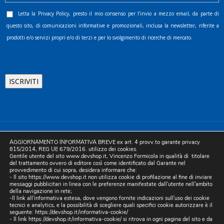
Letta la
Privacy Policy
, presto il mio consenso per l’invio a mezzo email, da parte di
questo sito, di comunicazioni informative e promozionali, inclusa la newsletter, riferite a
prodotti e/o servizi propri e/o di terzi e per lo svolgimento di ricerche di mercato.
©2025 D.& V. International srl | Sede Legale: Via Libertà, 225 -
AGGIORNAMENTO INFORMATIVA BREVE ex art. 4 provv.to garante privacy
80055 Portici (NA). pec: devinternational@pec.it P.IVA
815/2014, REG UE 679/2016. utilizzo dei cookies.
Gentile utente del sito www.devshop.it, Vincenzo Formicola in qualità di titolare
05754741212 | REA NA-773826 | Capitale sociale 10.000 euro i.v.
del trattamento ovvero di editore così come identificato dal Garante nel
provvedimento di cui sopra, desidera informare che:
| Developed by Digital & Viral
- Il sito https://www.devshop.it non utilizza cookie di profilazione al fine di inviare
messaggi pubblicitari in linea con le preferenze manifestate dall'utente nell'ambito
della navigazione in rete;
-Il link all'informativa estesa, dove vengono fornite indicazioni sull'uso dei cookie
tecnici e analytics, e la possibilità di scegliere quali specifici cookie autorizzare è il
seguente:
https://devshop.it/informativa-cookie/
- Il link
https://devshop.it/informativa-cookie/
si ritrova in ogni pagina del sito e da