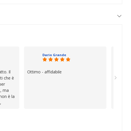
Dario Grande
to. Il
Ottimo - affidabile
Oggi è f
ti che è
vera diff
per
quando i
e, ma
esperien
 non è la
davvero e
,
a vender
i
inconven
te le
impegnat
lo che ho
professio
va oltre
soluzion