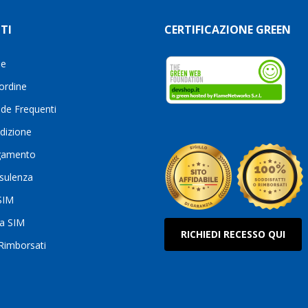
TI
CERTIFICAZIONE GREEN
le
 ordine
de Frequenti
dizione
gamento
sulenza
 SIM
ua SIM
RICHIEDI RECESSO QUI
 Rimborsati