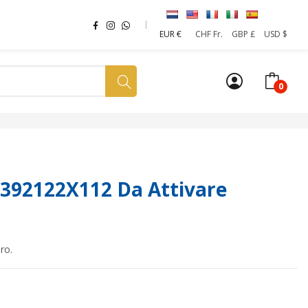
EUR €
CHF Fr.
GBP £
USD $
0
a tua SIM
News
Affiliazione
Sostenibilità
 392122X112 Da Attivare
ro.