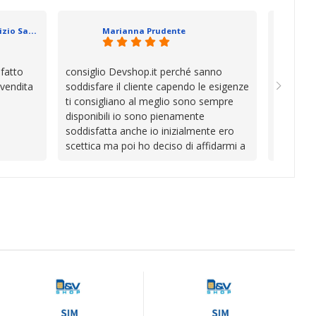
se che si
davvero a
datevi,
in cui l’
Geometra Abilitato Maurizio Sammartano
Marianna Prudente
e mani.
trascura
prendono
la differ
sfatto
consiglio Devshop.it perché sanno
Consegna
consigli
 vendita
soddisfare il cliente capendo le esigenze
cambio i
Complimen
ti consigliano al meglio sono sempre
con Vinc
competen
disponibili io sono pienamente
unici
l’attenzi
soddisfatta anche io inizialmente ero
Continua
scettica ma poi ho deciso di affidarmi a
loro e ho fatto benissimo sono stata
fortunata quel giorno quando ho visto
questo bellissimo sito su internet Ve lo
consiglio ♥️