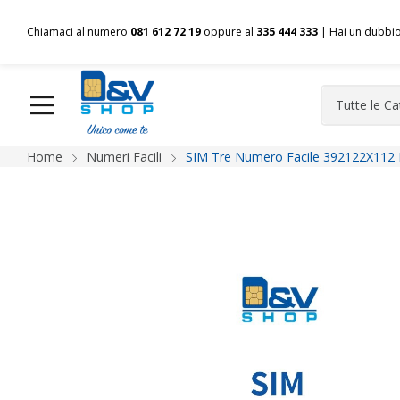
Chiamaci al numero
081 612 72 19
oppure al
335 444 333
| Hai un dubbi
Home
Numeri Facili
SIM Tre Numero Facile 392122X112 
HOME
Chi siamo
Shop
Spedizioni
Pagamenti
F