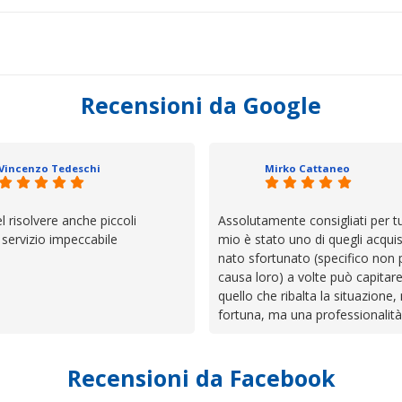
Recensioni da Google
Vincenzo Tedeschi
Mirko Cattaneo
el risolvere anche piccoli
Assolutamente consigliati per tut
, servizio impeccabile
mio è stato uno di quegli acquis
nato sfortunato (specifico non 
causa loro) a volte può capitar
quello che ribalta la situazione,
fortuna, ma una professionalità
presenza e assistenza che non t
lasciano da solo a sistemare tut
Recensioni da Facebook
cose. Be', io qui è proprio quel
trovato, un atteggiamento che 