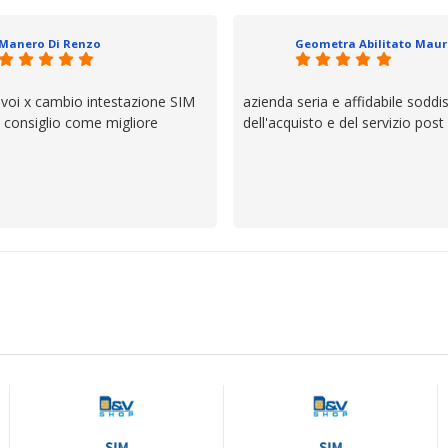
il servizio e ve lo dice un milane
questi dettagli è molto rigido. Fi
Manero Di Renzo
se avete bisogno siete in ottim
 voi x cambio intestazione SIM
azienda seria e affidabile soddi
lo consiglio come migliore
dell'acquisto e del servizio post