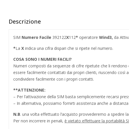
Descrizione
SIM
Numero Facile
392122
X
112
*
operatore
Wind3,
da Attiv
*
La
X
indica una cifra dispari che si ripete nel numero.
COSA SONO I NUMERI FACILI?
Numeri composti da sequenze di cifre ripetute che li rendo
essere facilmente contattati dai propri clienti, riuscendo cos
condividere facilmente con i propri contatti.
**
ATTENZIONE:
– Per l’attivazione della SIM basta semplicemente recarsi press
– In alternativa, possiamo fornirti assistenza anche a distanz
N.B
. una volta effettuato l’acquisto provvederemo a spedire la S
Per non incorrere in penali,
è vietato effettuare la portabilit