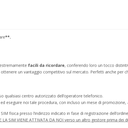
are
**.
no estremamente
facili da ricordare
, conferendo loro un tocco distinti
ì a ottenere un vantaggio competitivo sul mercato. Perfetti anche per c
o qualsiasi centro autorizzato dell’operatore telefonico.
a ed eseguire noi tale procedura, con incluso un mese di promozione, a
IM fisica presso l’indirizzo indicato in fase di registrazione dell’ordine
à SE LA SIM VIENE ATTIVATA DA NOI verso un altro gestore prima dei d