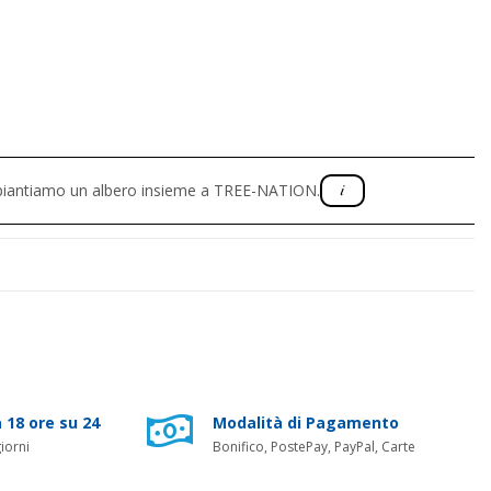
, piantiamo un albero insieme a TREE-NATION.
 18 ore su 24
Modalità di Pagamento
iorni
Bonifico, PostePay, PayPal, Carte