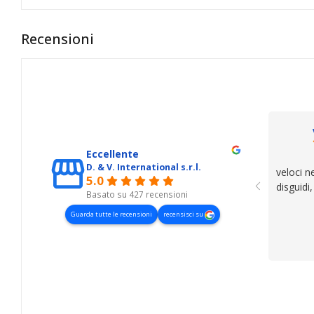
Recensioni
Eccellente
D. & V. International s.r.l.
veloci n
5.0
disguidi
Basato su 427 recensioni
Guarda tutte le recensioni
recensisci su