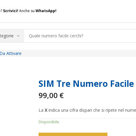
o?
Scrivici!
Anche su
WhatsApp!
Da Attivare
.A.Q.
Contatti
Consulenza
Valuta la tua SIM
Permuta l
SIM Tre Numero Facile
99,00
€
La
X
indica una cifra dispari che si ripete nel nume
Disponibile