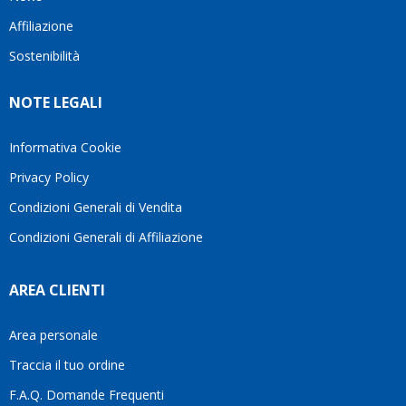
questo
questi
client
Affiliazione
bellissimo
dettagli
un
sito su
è
perio
Sostenibilità
internet
molto
in cui
Ve lo
rigido.
l’assi
NOTE LEGALI
consiglio
Fidatevi,
viene
♥️
se
spes
avete
trasc
Informativa Cookie
bisogno
trova
Privacy Policy
siete in
pers
ottime
che si
Condizioni Generali di Vendita
mani.
pren
Condizioni Generali di Affiliazione
il
temp
di
AREA CLIENTI
aiutar
fa
davve
Area personale
la
Traccia il tuo ordine
diffe
quest
F.A.Q. Domande Frequenti