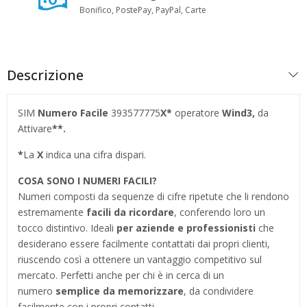
Bonifico, PostePay, PayPal, Carte
Descrizione
SIM
Numero Facile
393577775
X*
operatore
Wind3,
da
Attivare
**.
*
La
X
indica una cifra dispari.
COSA SONO I NUMERI FACILI?
Numeri composti da sequenze di cifre ripetute che li rendono
estremamente
facili da ricordare
, conferendo loro un
tocco distintivo. Ideali
per aziende e professionisti
che
desiderano essere facilmente contattati dai propri clienti,
riuscendo così a ottenere un vantaggio competitivo sul
mercato. Perfetti anche per chi è in cerca di un
numero
semplice da memorizzare
, da condividere
facilmente con i propri contatti.