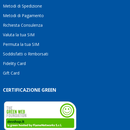
moti
Metodi di Spedizione
li
consi
Metodi di Pagamento
senz
Richiesta Consulenza
alcun
esita
Valuta la tua SIM
Compl
per la
Permuta la tua SIM
seriet
Soddisfatti o Rimborsati
la
comp
Fidelity Card
e,
Gift Card
sopra
per
l’atte
CERTIFICAZIONE GREEN
che
dedic
ai
vostri
clienti
Conti
così!