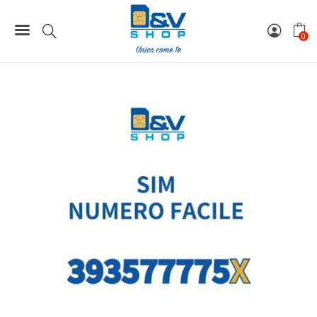
Home
Numeri Facili
SIM Tre Numero Facile 393577775X Da Attivare
0