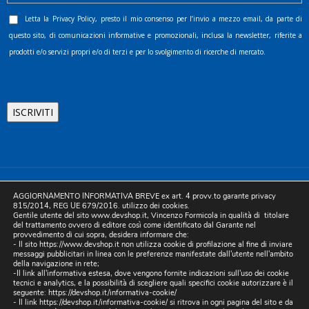
Letta la
Privacy Policy
, presto il mio consenso per l’invio a mezzo email, da parte di
questo sito, di comunicazioni informative e promozionali, inclusa la newsletter, riferite a
prodotti e/o servizi propri e/o di terzi e per lo svolgimento di ricerche di mercato.
©2025 D.& V. International srl | Sede Legale: Via Libertà, 225 -
AGGIORNAMENTO INFORMATIVA BREVE ex art. 4 provv.to garante privacy
80055 Portici (NA). pec: devinternational@pec.it P.IVA
815/2014, REG UE 679/2016. utilizzo dei cookies.
Gentile utente del sito www.devshop.it, Vincenzo Formicola in qualità di titolare
05754741212 | REA NA-773826 | Capitale sociale 10.000 euro i.v.
del trattamento ovvero di editore così come identificato dal Garante nel
provvedimento di cui sopra, desidera informare che:
| Developed by Digital & Viral
- Il sito https://www.devshop.it non utilizza cookie di profilazione al fine di inviare
messaggi pubblicitari in linea con le preferenze manifestate dall'utente nell'ambito
della navigazione in rete;
-Il link all'informativa estesa, dove vengono fornite indicazioni sull'uso dei cookie
tecnici e analytics, e la possibilità di scegliere quali specifici cookie autorizzare è il
seguente:
https://devshop.it/informativa-cookie/
- Il link
https://devshop.it/informativa-cookie/
si ritrova in ogni pagina del sito e da