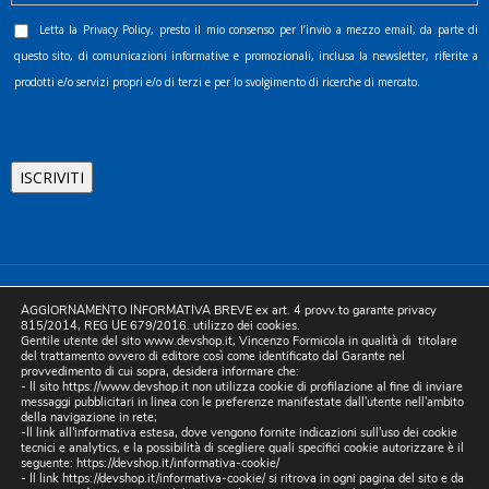
Letta la
Privacy Policy
, presto il mio consenso per l’invio a mezzo email, da parte di
questo sito, di comunicazioni informative e promozionali, inclusa la newsletter, riferite a
prodotti e/o servizi propri e/o di terzi e per lo svolgimento di ricerche di mercato.
©2025 D.& V. International srl | Sede Legale: Via Libertà, 225 -
AGGIORNAMENTO INFORMATIVA BREVE ex art. 4 provv.to garante privacy
80055 Portici (NA). pec: devinternational@pec.it P.IVA
815/2014, REG UE 679/2016. utilizzo dei cookies.
Gentile utente del sito www.devshop.it, Vincenzo Formicola in qualità di titolare
05754741212 | REA NA-773826 | Capitale sociale 10.000 euro i.v.
del trattamento ovvero di editore così come identificato dal Garante nel
provvedimento di cui sopra, desidera informare che:
| Developed by Digital & Viral
- Il sito https://www.devshop.it non utilizza cookie di profilazione al fine di inviare
messaggi pubblicitari in linea con le preferenze manifestate dall'utente nell'ambito
della navigazione in rete;
-Il link all'informativa estesa, dove vengono fornite indicazioni sull'uso dei cookie
tecnici e analytics, e la possibilità di scegliere quali specifici cookie autorizzare è il
seguente:
https://devshop.it/informativa-cookie/
- Il link
https://devshop.it/informativa-cookie/
si ritrova in ogni pagina del sito e da