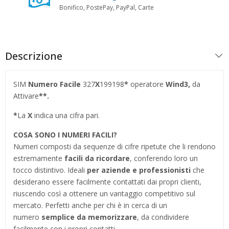
Bonifico, PostePay, PayPal, Carte
Descrizione
SIM
Numero Facile
327
X
199198
*
operatore
Wind3,
da
Attivare
**.
*
La
X
indica una cifra pari.
COSA SONO I NUMERI FACILI?
Numeri composti da sequenze di cifre ripetute che li rendono
estremamente
facili da ricordare
, conferendo loro un
tocco distintivo. Ideali
per aziende e professionisti
che
desiderano essere facilmente contattati dai propri clienti,
riuscendo così a ottenere un vantaggio competitivo sul
mercato. Perfetti anche per chi è in cerca di un
numero
semplice da memorizzare
, da condividere
facilmente con i propri contatti.