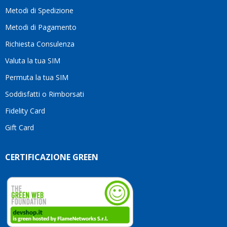
moti
Metodi di Spedizione
li
consi
Metodi di Pagamento
senz
Richiesta Consulenza
alcun
esita
Valuta la tua SIM
Compl
per la
Permuta la tua SIM
seriet
Soddisfatti o Rimborsati
la
comp
Fidelity Card
e,
Gift Card
sopra
per
l’atte
CERTIFICAZIONE GREEN
che
dedic
ai
vostri
clienti
Conti
così!