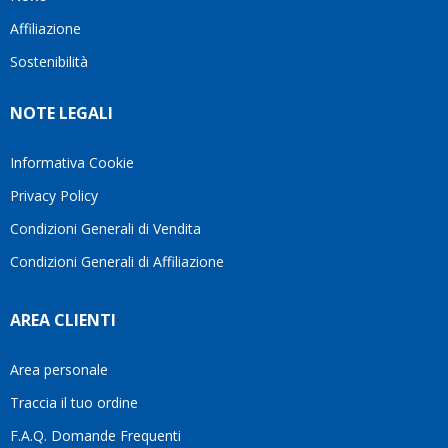
questo
questi
client
Affiliazione
bellissimo
dettagli
un
sito su
è
perio
Sostenibilità
internet
molto
in cui
Ve lo
rigido.
l’assi
NOTE LEGALI
consiglio
Fidatevi,
viene
♥️
se
spes
avete
trasc
Informativa Cookie
bisogno
trova
Privacy Policy
siete in
pers
ottime
che si
Condizioni Generali di Vendita
mani.
pren
Condizioni Generali di Affiliazione
il
temp
di
AREA CLIENTI
aiutar
fa
davve
Area personale
la
Traccia il tuo ordine
diffe
quest
F.A.Q. Domande Frequenti