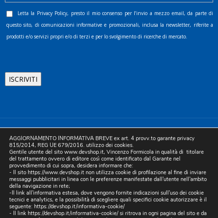
Letta la
Privacy Policy
, presto il mio consenso per l’invio a mezzo email, da parte di
questo sito, di comunicazioni informative e promozionali, inclusa la newsletter, riferite a
prodotti e/o servizi propri e/o di terzi e per lo svolgimento di ricerche di mercato.
©2025 D.& V. International srl | Sede Legale: Via Libertà, 225 -
AGGIORNAMENTO INFORMATIVA BREVE ex art. 4 provv.to garante privacy
80055 Portici (NA). pec: devinternational@pec.it P.IVA
815/2014, REG UE 679/2016. utilizzo dei cookies.
Gentile utente del sito www.devshop.it, Vincenzo Formicola in qualità di titolare
05754741212 | REA NA-773826 | Capitale sociale 10.000 euro i.v.
del trattamento ovvero di editore così come identificato dal Garante nel
provvedimento di cui sopra, desidera informare che:
| Developed by Digital & Viral
- Il sito https://www.devshop.it non utilizza cookie di profilazione al fine di inviare
messaggi pubblicitari in linea con le preferenze manifestate dall'utente nell'ambito
della navigazione in rete;
-Il link all'informativa estesa, dove vengono fornite indicazioni sull'uso dei cookie
tecnici e analytics, e la possibilità di scegliere quali specifici cookie autorizzare è il
seguente:
https://devshop.it/informativa-cookie/
- Il link
https://devshop.it/informativa-cookie/
si ritrova in ogni pagina del sito e da