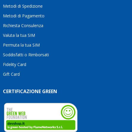
moti
Metodi di Spedizione
li
consi
Metodi di Pagamento
senz
Richiesta Consulenza
alcun
esita
Valuta la tua SIM
Compl
per la
Permuta la tua SIM
seriet
Soddisfatti o Rimborsati
la
comp
Fidelity Card
e,
Gift Card
sopra
per
l’atte
CERTIFICAZIONE GREEN
che
dedic
ai
vostri
clienti
Conti
così!