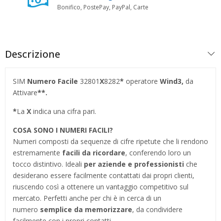
Bonifico, PostePay, PayPal, Carte
Descrizione
SIM
Numero Facile
32801
X
8282
*
operatore
Wind3,
da
Attivare
**.
*
La
X
indica una cifra pari.
COSA SONO I NUMERI FACILI?
Numeri composti da sequenze di cifre ripetute che li rendono
estremamente
facili da ricordare
, conferendo loro un
tocco distintivo. Ideali
per aziende e professionisti
che
desiderano essere facilmente contattati dai propri clienti,
riuscendo così a ottenere un vantaggio competitivo sul
mercato. Perfetti anche per chi è in cerca di un
numero
semplice da memorizzare
, da condividere
facilmente con i propri contatti.