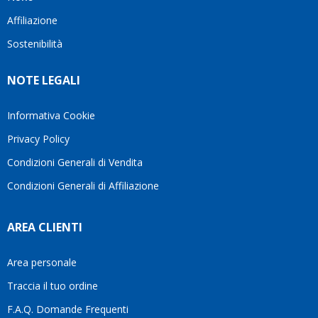
questo
questi
client
Affiliazione
bellissimo
dettagli
un
sito su
è
perio
Sostenibilità
internet
molto
in cui
Ve lo
rigido.
l’assi
NOTE LEGALI
consiglio
Fidatevi,
viene
♥️
se
spes
avete
trasc
Informativa Cookie
bisogno
trova
Privacy Policy
siete in
pers
ottime
che si
Condizioni Generali di Vendita
mani.
pren
Condizioni Generali di Affiliazione
il
temp
di
AREA CLIENTI
aiutar
fa
davve
Area personale
la
Traccia il tuo ordine
diffe
quest
F.A.Q. Domande Frequenti