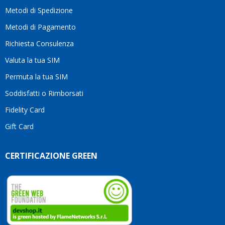
motivo
Metodi di Spedizione
li
consiglio
Metodi di Pagamento
senza
Richiesta Consulenza
alcuna
esitazione.
Valuta la tua SIM
Complimenti
per la
Permuta la tua SIM
serietà,
Soddisfatti o Rimborsati
la
competenza
Fidelity Card
e,
Gift Card
soprattutto,
per
l’attenzione
CERTIFICAZIONE GREEN
che
dedicate
ai
vostri
clienti.
Continuate
così!