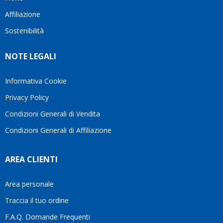
questo
questi
cliente.In
Affiliazione
bellissimo
dettagli
un
sito su
è
periodo
Sostenibilità
internet
molto
in cui
Ve lo
rigido.
l’assistenza
NOTE LEGALI
consiglio
Fidatevi,
viene
♥️
se
spesso
avete
trascurata,
Informativa Cookie
bisogno
trovare
Privacy Policy
siete in
persone
ottime
che si
Condizioni Generali di Vendita
mani.
prendono
Condizioni Generali di Affiliazione
il
tempo
di
AREA CLIENTI
aiutarti
fa
davvero
Area personale
la
Traccia il tuo ordine
differenza.Per
questo
F.A.Q. Domande Frequenti