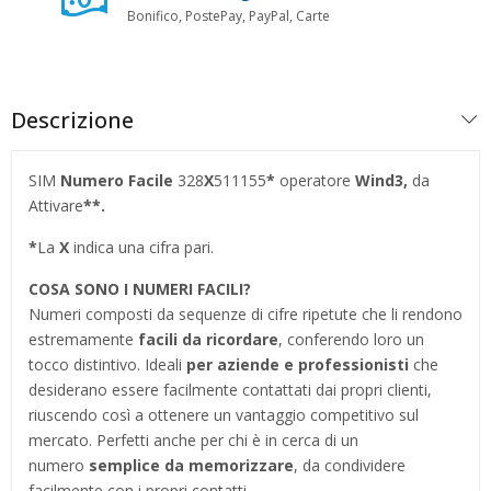
Bonifico, PostePay, PayPal, Carte
Descrizione
SIM
Numero Facile
328
X
511155
*
operatore
Wind3,
da
Attivare
**.
*
La
X
indica una cifra pari.
COSA SONO I NUMERI FACILI?
Numeri composti da sequenze di cifre ripetute che li rendono
estremamente
facili da ricordare
, conferendo loro un
tocco distintivo. Ideali
per aziende e professionisti
che
desiderano essere facilmente contattati dai propri clienti,
riuscendo così a ottenere un vantaggio competitivo sul
mercato. Perfetti anche per chi è in cerca di un
numero
semplice da memorizzare
, da condividere
facilmente con i propri contatti.