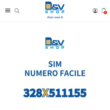
Home
Numeri Facili
SIM Wind3 Numero Facile 328X511155 Da Attivare
0