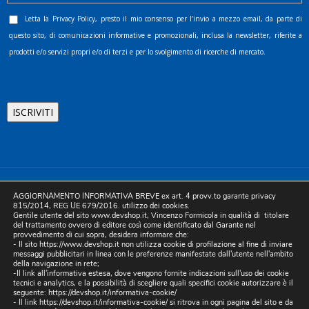
Letta la
Privacy Policy
, presto il mio consenso per l’invio a mezzo email, da parte di
questo sito, di comunicazioni informative e promozionali, inclusa la newsletter, riferite a
prodotti e/o servizi propri e/o di terzi e per lo svolgimento di ricerche di mercato.
©2025 D.& V. International srl | Sede Legale: Via Libertà, 225 -
AGGIORNAMENTO INFORMATIVA BREVE ex art. 4 provv.to garante privacy
80055 Portici (NA). pec: devinternational@pec.it P.IVA
815/2014, REG UE 679/2016. utilizzo dei cookies.
Gentile utente del sito www.devshop.it, Vincenzo Formicola in qualità di titolare
05754741212 | REA NA-773826 | Capitale sociale 10.000 euro i.v.
del trattamento ovvero di editore così come identificato dal Garante nel
provvedimento di cui sopra, desidera informare che:
| Developed by Digital & Viral
- Il sito https://www.devshop.it non utilizza cookie di profilazione al fine di inviare
messaggi pubblicitari in linea con le preferenze manifestate dall'utente nell'ambito
della navigazione in rete;
-Il link all'informativa estesa, dove vengono fornite indicazioni sull'uso dei cookie
tecnici e analytics, e la possibilità di scegliere quali specifici cookie autorizzare è il
seguente:
https://devshop.it/informativa-cookie/
- Il link
https://devshop.it/informativa-cookie/
si ritrova in ogni pagina del sito e da