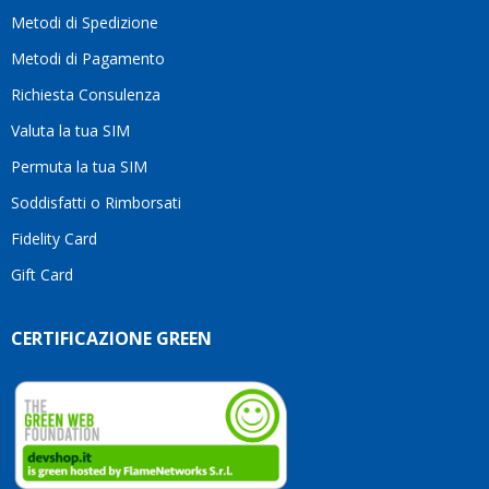
moti
Metodi di Spedizione
li
consi
Metodi di Pagamento
senz
Richiesta Consulenza
alcun
esita
Valuta la tua SIM
Compl
per la
Permuta la tua SIM
seriet
Soddisfatti o Rimborsati
la
comp
Fidelity Card
e,
Gift Card
sopra
per
l’atte
CERTIFICAZIONE GREEN
che
dedic
ai
vostri
clienti
Conti
così!