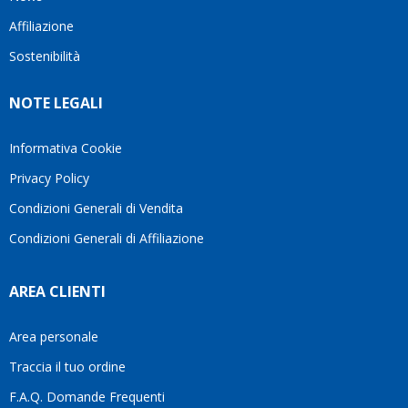
questo
questi
client
Affiliazione
bellissimo
dettagli
un
sito su
è
perio
Sostenibilità
internet
molto
in cui
Ve lo
rigido.
l’assi
NOTE LEGALI
consiglio
Fidatevi,
viene
♥️
se
spes
avete
trasc
Informativa Cookie
bisogno
trova
Privacy Policy
siete in
pers
ottime
che si
Condizioni Generali di Vendita
mani.
pren
Condizioni Generali di Affiliazione
il
temp
di
AREA CLIENTI
aiutar
fa
davve
Area personale
la
Traccia il tuo ordine
diffe
quest
F.A.Q. Domande Frequenti