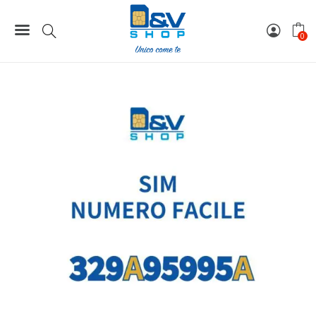
Home
Numeri Facili
SIM Wind3 Numero Facile 329A95995A Da Attivare
0