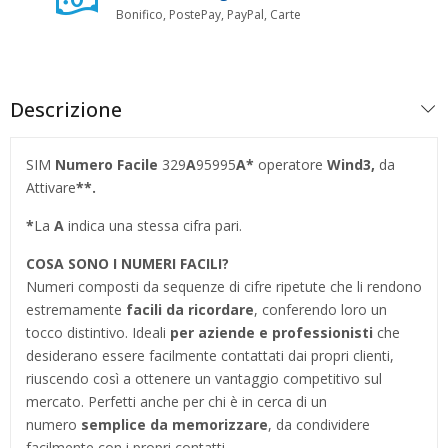
Bonifico, PostePay, PayPal, Carte
Descrizione
SIM
Numero Facile
329
A
95995
A*
operatore
Wind3,
da
Attivare
**.
*
La
A
indica una stessa cifra pari.
COSA SONO I NUMERI FACILI?
Numeri composti da sequenze di cifre ripetute che li rendono
estremamente
facili da ricordare
, conferendo loro un
tocco distintivo. Ideali
per aziende e professionisti
che
desiderano essere facilmente contattati dai propri clienti,
riuscendo così a ottenere un vantaggio competitivo sul
mercato. Perfetti anche per chi è in cerca di un
numero
semplice da memorizzare
, da condividere
facilmente con i propri contatti.