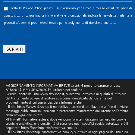
Letta la
Privacy Policy
, presto il mio consenso per l’invio a mezzo email, da parte di
questo sito, di comunicazioni informative e promozionali, inclusa la newsletter, riferite a
prodotti e/o servizi propri e/o di terzi e per lo svolgimento di ricerche di mercato.
©2025 D.& V. International srl | Sede Legale: Via Libertà, 225 -
AGGIORNAMENTO INFORMATIVA BREVE ex art. 4 provv.to garante privacy
80055 Portici (NA). pec: devinternational@pec.it P.IVA
815/2014, REG UE 679/2016. utilizzo dei cookies.
Gentile utente del sito www.devshop.it, Vincenzo Formicola in qualità di titolare
05754741212 | REA NA-773826 | Capitale sociale 10.000 euro i.v.
del trattamento ovvero di editore così come identificato dal Garante nel
provvedimento di cui sopra, desidera informare che:
| Developed by Digital & Viral
- Il sito https://www.devshop.it non utilizza cookie di profilazione al fine di inviare
messaggi pubblicitari in linea con le preferenze manifestate dall'utente nell'ambito
della navigazione in rete;
-Il link all'informativa estesa, dove vengono fornite indicazioni sull'uso dei cookie
tecnici e analytics, e la possibilità di scegliere quali specifici cookie autorizzare è il
seguente:
https://devshop.it/informativa-cookie/
- Il link
https://devshop.it/informativa-cookie/
si ritrova in ogni pagina del sito e da