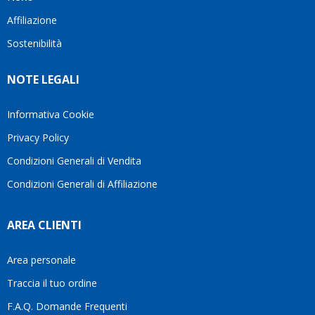
questo
questi
cliente.In
Affiliazione
bellissimo
dettagli
un
sito su
è
periodo
Sostenibilità
internet
molto
in cui
Ve lo
rigido.
l’assistenza
NOTE LEGALI
consiglio
Fidatevi,
viene
♥️
se
spesso
avete
trascurata,
Informativa Cookie
bisogno
trovare
Privacy Policy
siete in
persone
ottime
che si
Condizioni Generali di Vendita
mani.
prendono
Condizioni Generali di Affiliazione
il
tempo
di
AREA CLIENTI
aiutarti
fa
davvero
Area personale
la
Traccia il tuo ordine
differenza.Per
questo
F.A.Q. Domande Frequenti