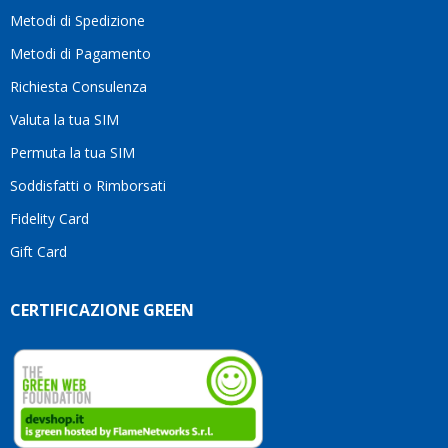
motivo
Metodi di Spedizione
li
consiglio
Metodi di Pagamento
senza
Richiesta Consulenza
alcuna
esitazione.
Valuta la tua SIM
Complimenti
per la
Permuta la tua SIM
serietà,
Soddisfatti o Rimborsati
la
competenza
Fidelity Card
e,
Gift Card
soprattutto,
per
l’attenzione
CERTIFICAZIONE GREEN
che
dedicate
ai
vostri
clienti.
Continuate
così!