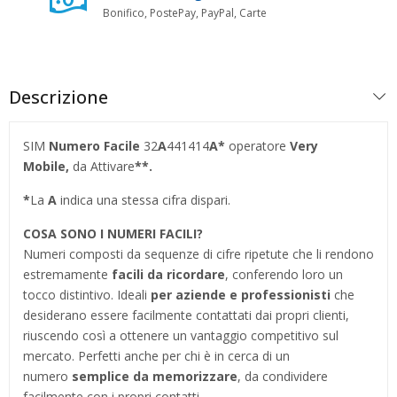
Bonifico, PostePay, PayPal, Carte
Descrizione
SIM
Numero Facile
32
A
441414
A*
operatore
Very
Mobile,
da Attivare
**.
*
La
A
indica una stessa cifra dispari.
COSA SONO I NUMERI FACILI?
Numeri composti da sequenze di cifre ripetute che li rendono
estremamente
facili da ricordare
, conferendo loro un
tocco distintivo. Ideali
per aziende e professionisti
che
desiderano essere facilmente contattati dai propri clienti,
riuscendo così a ottenere un vantaggio competitivo sul
mercato. Perfetti anche per chi è in cerca di un
numero
semplice da memorizzare
, da condividere
facilmente con i propri contatti.