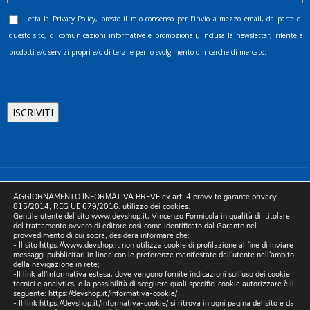
Letta la
Privacy Policy
, presto il mio consenso per l’invio a mezzo email, da parte di
questo sito, di comunicazioni informative e promozionali, inclusa la newsletter, riferite a
prodotti e/o servizi propri e/o di terzi e per lo svolgimento di ricerche di mercato.
©2025 D.& V. International srl | Sede Legale: Via Libertà, 225 -
AGGIORNAMENTO INFORMATIVA BREVE ex art. 4 provv.to garante privacy
80055 Portici (NA). pec: devinternational@pec.it P.IVA
815/2014, REG UE 679/2016. utilizzo dei cookies.
Gentile utente del sito www.devshop.it, Vincenzo Formicola in qualità di titolare
05754741212 | REA NA-773826 | Capitale sociale 10.000 euro i.v.
del trattamento ovvero di editore così come identificato dal Garante nel
provvedimento di cui sopra, desidera informare che:
| Developed by Digital & Viral
- Il sito https://www.devshop.it non utilizza cookie di profilazione al fine di inviare
messaggi pubblicitari in linea con le preferenze manifestate dall'utente nell'ambito
della navigazione in rete;
-Il link all'informativa estesa, dove vengono fornite indicazioni sull'uso dei cookie
tecnici e analytics, e la possibilità di scegliere quali specifici cookie autorizzare è il
seguente:
https://devshop.it/informativa-cookie/
- Il link
https://devshop.it/informativa-cookie/
si ritrova in ogni pagina del sito e da