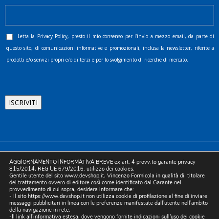
Letta la
Privacy Policy
, presto il mio consenso per l’invio a mezzo email, da parte di
questo sito, di comunicazioni informative e promozionali, inclusa la newsletter, riferite a
prodotti e/o servizi propri e/o di terzi e per lo svolgimento di ricerche di mercato.
©2025 D.& V. International srl | Sede Legale: Via Libertà, 225 -
AGGIORNAMENTO INFORMATIVA BREVE ex art. 4 provv.to garante privacy
80055 Portici (NA). pec: devinternational@pec.it P.IVA
815/2014, REG UE 679/2016. utilizzo dei cookies.
Gentile utente del sito www.devshop.it, Vincenzo Formicola in qualità di titolare
05754741212 | REA NA-773826 | Capitale sociale 10.000 euro i.v.
del trattamento ovvero di editore così come identificato dal Garante nel
provvedimento di cui sopra, desidera informare che:
| Developed by Digital & Viral
- Il sito https://www.devshop.it non utilizza cookie di profilazione al fine di inviare
messaggi pubblicitari in linea con le preferenze manifestate dall'utente nell'ambito
della navigazione in rete;
-Il link all'informativa estesa, dove vengono fornite indicazioni sull'uso dei cookie