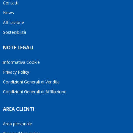
Contatti
ho
milanese
cuore
visto
che si
il
News
questo
questi
client
Affiliazione
bellissimo
dettagli
un
sito su
è
perio
Sostenibilità
internet
molto
in cui
Ve lo
rigido.
l’assi
NOTE LEGALI
consiglio
Fidatevi,
viene
♥️
se
spes
avete
trasc
Informativa Cookie
bisogno
trova
Privacy Policy
siete in
pers
ottime
che si
Condizioni Generali di Vendita
mani.
pren
Condizioni Generali di Affiliazione
il
temp
di
AREA CLIENTI
aiutar
fa
davve
Area personale
la