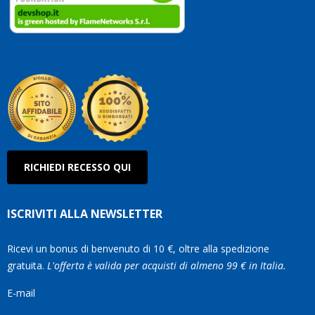
clienti
Conti
così!
Robe
Olan
RICHIEDI RECESSO QUI
ISCRIVITI ALLA NEWSLETTER
Ricevi un bonus di benvenuto di 10 €, oltre alla spedizione
gratuita.
L'offerta è valida per acquisti di almeno 99 € in Italia.
E-mail