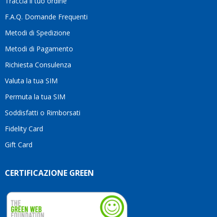
Traccia il tuo ordine
diffe
quest
F.A.Q. Domande Frequenti
moti
Metodi di Spedizione
li
consi
Metodi di Pagamento
senz
Richiesta Consulenza
alcun
esita
Valuta la tua SIM
Compl
per la
Permuta la tua SIM
seriet
Soddisfatti o Rimborsati
la
comp
Fidelity Card
e,
Gift Card
sopra
per
l’atte
CERTIFICAZIONE GREEN
che
dedic
ai
vostri