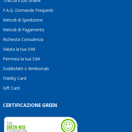
Traccia il tuo ordine
differenza.Per
questo
F.A.Q. Domande Frequenti
motivo
Metodi di Spedizione
li
consiglio
Metodi di Pagamento
senza
Richiesta Consulenza
alcuna
esitazione.
Valuta la tua SIM
Complimenti
per la
Permuta la tua SIM
serietà,
Soddisfatti o Rimborsati
la
competenza
Fidelity Card
e,
Gift Card
soprattutto,
per
l’attenzione
CERTIFICAZIONE GREEN
che
dedicate
ai
vostri