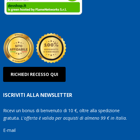
clienti.
Continuate
così!
Roberto
Olanda
RICHIEDI RECESSO QUI
ISCRIVITI ALLA NEWSLETTER
Ricevi un bonus di benvenuto di 10 €, oltre alla spedizione
gratuita.
L'offerta è valida per acquisti di almeno 99 € in Italia.
E-mail