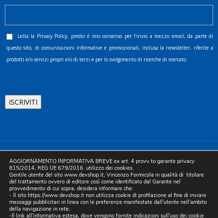
Letta la
Privacy Policy
, presto il mio consenso per l’invio a mezzo email, da parte di
questo sito, di comunicazioni informative e promozionali, inclusa la newsletter, riferite a
prodotti e/o servizi propri e/o di terzi e per lo svolgimento di ricerche di mercato.
©2025 D.& V. International srl | Sede Legale: Via Libertà, 225 -
AGGIORNAMENTO INFORMATIVA BREVE ex art. 4 provv.to garante privacy
80055 Portici (NA). pec: devinternational@pec.it P.IVA
815/2014, REG UE 679/2016. utilizzo dei cookies.
Gentile utente del sito www.devshop.it, Vincenzo Formicola in qualità di titolare
05754741212 | REA NA-773826 | Capitale sociale 10.000 euro i.v.
del trattamento ovvero di editore così come identificato dal Garante nel
provvedimento di cui sopra, desidera informare che:
| Developed by Digital & Viral
- Il sito https://www.devshop.it non utilizza cookie di profilazione al fine di inviare
messaggi pubblicitari in linea con le preferenze manifestate dall'utente nell'ambito
della navigazione in rete;
-Il link all'informativa estesa, dove vengono fornite indicazioni sull'uso dei cookie