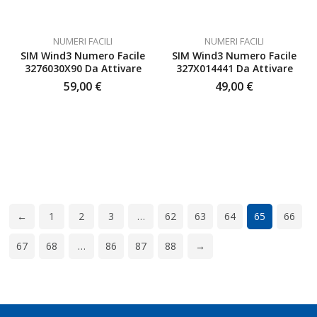
NUMERI FACILI
NUMERI FACILI
SIM Wind3 Numero Facile
SIM Wind3 Numero Facile
3276030X90 Da Attivare
327X014441 Da Attivare
59,00
€
49,00
€
←
1
2
3
…
62
63
64
65
66
67
68
…
86
87
88
→