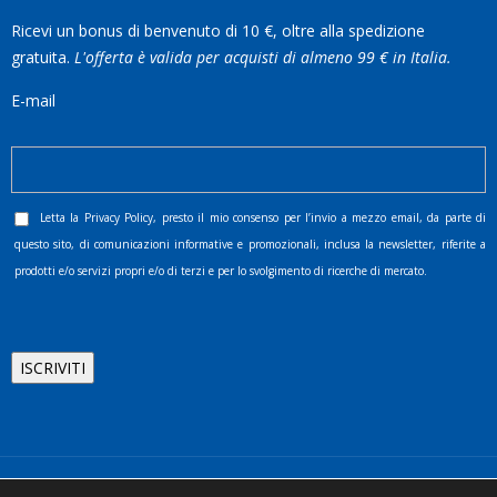
Ricevi un bonus di benvenuto di 10 €, oltre alla spedizione
gratuita.
L'offerta è valida per acquisti di almeno 99 € in Italia.
E-mail
Letta la
Privacy Policy
, presto il mio consenso per l’invio a mezzo email, da parte di
questo sito, di comunicazioni informative e promozionali, inclusa la newsletter, riferite a
prodotti e/o servizi propri e/o di terzi e per lo svolgimento di ricerche di mercato.
©2025 D.& V. International srl | Sede Legale: Via Libertà, 225 -