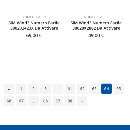
NUMERI FACILI
NUMERI FACILI
SIM Wind3 Numero Facile
SIM Wind3 Numero Facile
380232423X Da Attivare
38028X2882 Da Attivare
69,00
€
49,00
€
←
1
2
3
…
61
62
63
64
65
66
67
…
86
87
88
→