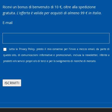
Ricevi un bonus di benvenuto di 10 €, oltre alla spedizione
gratuita.
L'offerta è valida per acquisti di almeno 99 € in Italia.
E-mail
Letta la
Privacy Policy
, presto il mio consenso per l’invio a mezzo email, da parte di
questo sito, di comunicazioni informative e promozionali, inclusa la newsletter, riferite a
prodotti e/o servizi propri e/o di terzi e per lo svolgimento di ricerche di mercato.
©2025 D.& V. International srl | Sede Legale: Via Libertà, 225 -