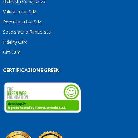
Richiesta Consulenza
alcun
esita
Valuta la tua SIM
Compl
per la
Permuta la tua SIM
seriet
Soddisfatti o Rimborsati
la
comp
Fidelity Card
e,
Gift Card
sopra
per
l’atte
CERTIFICAZIONE GREEN
che
dedic
ai
vostri
clienti
Conti
così!
Robe
Olan