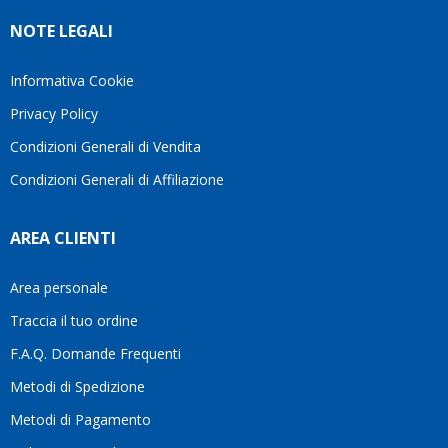
Ve lo
rigido.
l’assi
NOTE LEGALI
consiglio
Fidatevi,
viene
♥️
se
spes
avete
trasc
Informativa Cookie
bisogno
trova
Privacy Policy
siete in
pers
ottime
che si
Condizioni Generali di Vendita
mani.
pren
Condizioni Generali di Affiliazione
il
temp
di
AREA CLIENTI
aiutar
fa
davve
Area personale
la
Traccia il tuo ordine
diffe
quest
F.A.Q. Domande Frequenti
moti
Metodi di Spedizione
li
consi
Metodi di Pagamento
senz