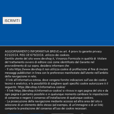
©2025 D.& V. International srl | Sede Legale: Via Libertà, 225 -
AGGIORNAMENTO INFORMATIVA BREVE ex art. 4 provv.to garante privacy
80055 Portici (NA). pec: devinternational@pec.it P.IVA
815/2014, REG UE 679/2016. utilizzo dei cookies.
Gentile utente del sito www.devshop.it, Vincenzo Formicola in qualità di titolare
05754741212 | REA NA-773826 | Capitale sociale 10.000 euro i.v.
del trattamento ovvero di editore così come identificato dal Garante nel
provvedimento di cui sopra, desidera informare che:
| Developed by Digital & Viral
- Il sito https://www.devshop.it non utilizza cookie di profilazione al fine di inviare
messaggi pubblicitari in linea con le preferenze manifestate dall'utente nell'ambito
della navigazione in rete;
-Il link all'informativa estesa, dove vengono fornite indicazioni sull'uso dei cookie
tecnici e analytics, e la possibilità di scegliere quali specifici cookie autorizzare è il
seguente:
https://devshop.it/informativa-cookie/
- Il link
https://devshop.it/informativa-cookie/
si ritrova in ogni pagina del sito e da
ogni pagina è pertanto possibile e in qualunque momento cambiare le impostazioni
di consenso e negare il consenso all'installazione di qualunque cookies;
- La prosecuzione della navigazione mediante accesso ad altra area del sito o
selezione di un elemento dello stesso (ad esempio, di un'immagine o di un link)
comporta la prestazione del consenso all'uso dei cookie necessari.