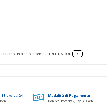
, piantiamo un albero insieme a TREE-NATION.
 18 ore su 24
Modalità di Pagamento
iorni
Bonifico, PostePay, PayPal, Carte