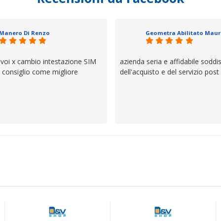
 un atteggiamento che va oltre
io e ve lo dice un milanese che si
ttagli è molto rigido. Fidatevi,
Manero Di Renzo
 bisogno siete in ottime mani.
 voi x cambio intestazione SIM
azienda seria e affidabile soddi
lo consiglio come migliore
dell'acquisto e del servizio post