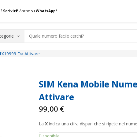
o?
Scrivici!
Anche su
WhatsApp!
1X19999 Da Attivare
.A.Q.
Contatti
Consulenza
Valuta la tua SIM
Permuta l
SIM Kena Mobile Numer
Attivare
99,00
€
La
X
indica una cifra dispari che si ripete nel nume
Disponibile