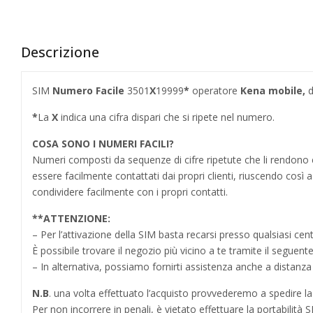
Descrizione
SIM
Numero Facile
3501
X
19999
*
operatore
Kena mobile,
d
*
La
X
indica una cifra dispari che si ripete nel numero.
COSA SONO I NUMERI FACILI?
Numeri composti da sequenze di cifre ripetute che li rendo
essere facilmente contattati dai propri clienti, riuscendo cos
condividere facilmente con i propri contatti.
**
ATTENZIONE:
– Per l’attivazione della SIM basta recarsi presso qualsiasi cen
È possibile trovare il negozio più vicino a te tramite il seguent
– In alternativa, possiamo fornirti assistenza anche a distanz
N.B
. una volta effettuato l’acquisto provvederemo a spedire la S
Per non incorrere in penali,
è vietato effettuare la portabilit