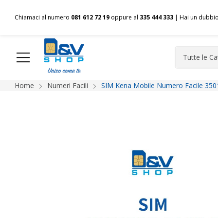
Chiamaci al numero
081 612 72 19
oppure al
335 444 333
| Hai un dubbi
Home
Numeri Facili
SIM Kena Mobile Numero Facile 350
HOME
Chi siamo
Shop
Spedizioni
Pagamenti
F