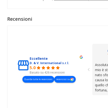
Recensioni
Eccellente
D. & V. International s.r.l.
Assoluta
5.0
mio è st
Basato su 426 recensioni
nato sfo
Guarda tutte le recensioni
recensisci su
causa lo
quello c
fortuna,
presenza
lasciano
cose. Be