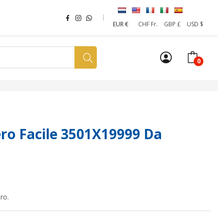
EUR €
CHF Fr.
GBP £
USD $
0
a tua SIM
News
Affiliazione
Sostenibilità
o Facile 3501X19999 Da
ro.