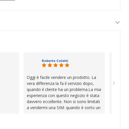
Roberto Coletti
Oggi è facile vendere un prodotto. La
Ho acqui
vera differenza la fa il servizio dopo,
sono rim
quando il cliente ha un problema.La mia
Venditore
esperienza con questo negozio è stata
professi
davvero eccellente. Non si sono limitati
chiara. 
a vendermi una SIM: quando è sorto un
conforme
inconveniente per colpa mia si sono
chi cerca
impegnati con grande disponibilità,
affidabile
professionalità e pazienza per trovare la