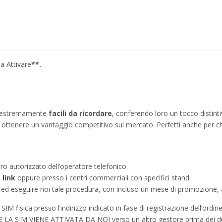
a Attivare
**.
no estremamente
facili da ricordare
, conferendo loro un tocco distinti
ì a ottenere un vantaggio competitivo sul mercato. Perfetti anche per c
tro autorizzato dell’operatore telefonico.
e
link
oppure presso i centri commerciali con specifici stand.
a ed eseguire noi tale procedura, con incluso un mese di promozione, a
IM fisica presso l’indirizzo indicato in fase di registrazione dell’ordine
à SE LA SIM VIENE ATTIVATA DA NOI verso un altro gestore prima dei d