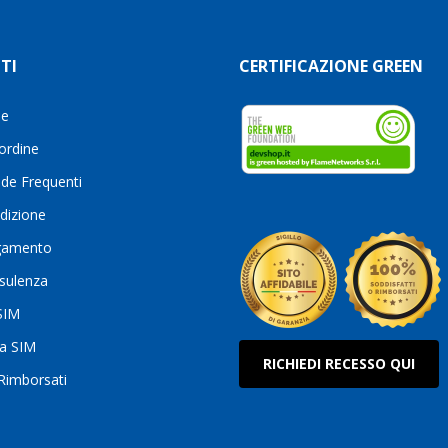
TI
CERTIFICAZIONE GREEN
le
 ordine
de Frequenti
dizione
gamento
sulenza
 SIM
ua SIM
RICHIEDI RECESSO QUI
 Rimborsati