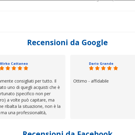
Recensioni da Google
Mirko Cattaneo
Dario Grande
mente consigliati per tutto. Il
Ottimo - affidabile
ato uno di quegli acquisti che è
rtunato (specifico non per
ro) a volte può capitare, ma
he ribalta la situazione, non è la
 ma una professionalità,
 e assistenza che non ti
 da solo a sistemare tutte le
Recensioni da Facebook
', io qui è proprio quello che ho