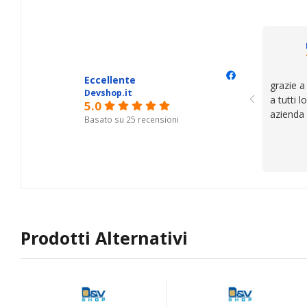
trovato,
il serviz
questi de
se avete
Eccellente
grazie a
Devshop.it
a tutti 
5.0
azienda
Basato su 25 recensioni
Prodotti Alternativi