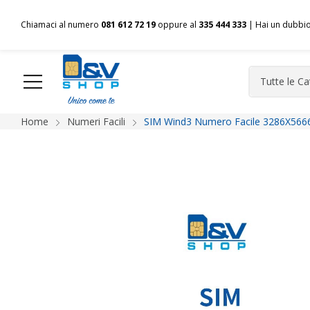
Chiamaci al numero
081 612 72 19
oppure al
335 444 333
| Hai un dubbi
Home
Numeri Facili
SIM Wind3 Numero Facile 3286X5666
HOME
Chi siamo
Shop
Spedizioni
Pagamenti
F