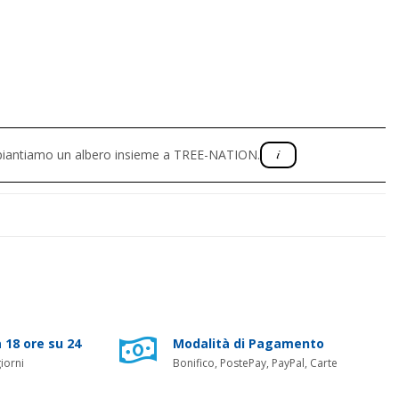
, piantiamo un albero insieme a TREE-NATION.
 18 ore su 24
Modalità di Pagamento
iorni
Bonifico, PostePay, PayPal, Carte