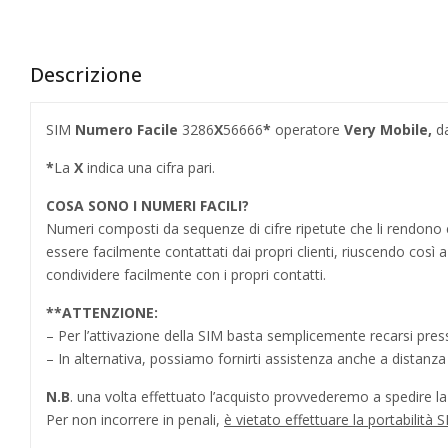
Descrizione
SIM
Numero Facile
3286
X
56666
*
operatore
Very Mobile,
da
*
La
X
indica una cifra pari.
COSA SONO I NUMERI FACILI?
Numeri composti da sequenze di cifre ripetute che li rendo
essere facilmente contattati dai propri clienti, riuscendo cos
condividere facilmente con i propri contatti.
**
ATTENZIONE:
– Per l’attivazione della SIM basta semplicemente recarsi press
– In alternativa, possiamo fornirti assistenza anche a distanz
N.B
. una volta effettuato l’acquisto provvederemo a spedire la S
Per non incorrere in penali,
è vietato effettuare la portabilit