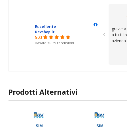
il serviz
questi de
se avete
Eccellente
grazie a
Devshop.it
a tutti 
5.0
azienda
Basato su 25 recensioni
Prodotti Alternativi