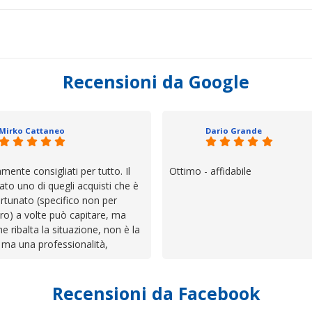
Recensioni da Google
Mirko Cattaneo
Dario Grande
mente consigliati per tutto. Il
Ottimo - affidabile
ato uno di quegli acquisti che è
rtunato (specifico non per
ro) a volte può capitare, ma
he ribalta la situazione, non è la
 ma una professionalità,
 e assistenza che non ti
 da solo a sistemare tutte le
Recensioni da Facebook
', io qui è proprio quello che ho
 un atteggiamento che va oltre