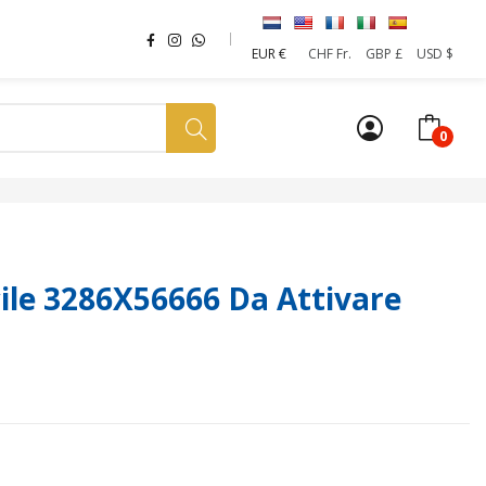
EUR €
CHF Fr.
GBP £
USD $
0
a tua SIM
News
Affiliazione
Sostenibilità
le 3286X56666 Da Attivare