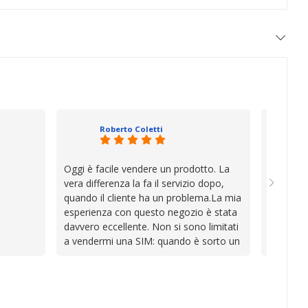
Roberto Coletti
Oggi è facile vendere un prodotto. La
Ho acqui
vera differenza la fa il servizio dopo,
sono rim
quando il cliente ha un problema.La mia
Venditore
esperienza con questo negozio è stata
professi
davvero eccellente. Non si sono limitati
chiara. 
a vendermi una SIM: quando è sorto un
conforme
inconveniente per colpa mia si sono
chi cerca
impegnati con grande disponibilità,
affidabile
professionalità e pazienza per trovare la
soluzione, dimostrando di avere