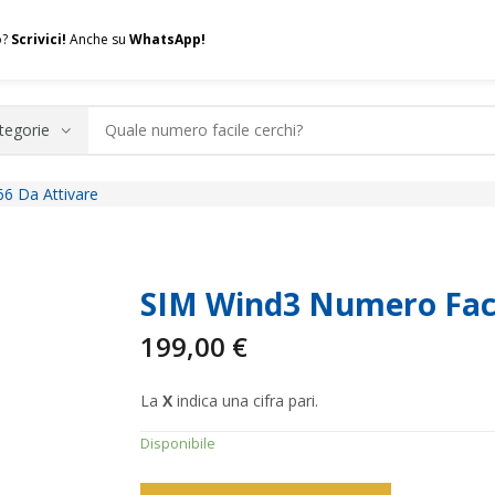
o?
Scrivici!
Anche su
WhatsApp!
6 Da Attivare
.A.Q.
Contatti
Consulenza
Valuta la tua SIM
Permuta l
SIM Wind3 Numero Faci
199,00
€
La
X
indica una cifra pari.
Disponibile