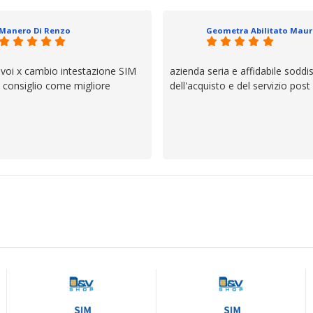
io e ve lo dice un milanese che si
ttagli è molto rigido. Fidatevi,
Manero Di Renzo
 bisogno siete in ottime mani.
 voi x cambio intestazione SIM
azienda seria e affidabile soddi
lo consiglio come migliore
dell'acquisto e del servizio post