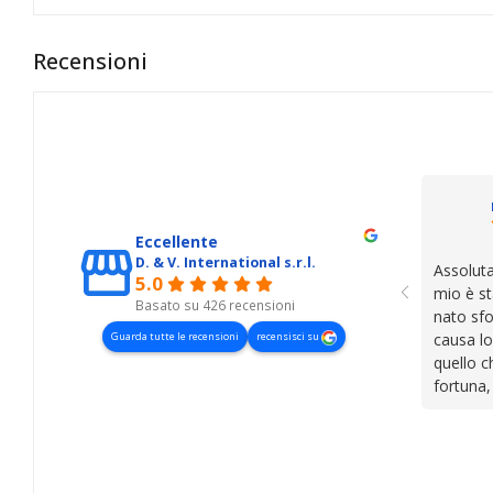
Recensioni
Eccellente
D. & V. International s.r.l.
Assoluta
5.0
mio è st
Basato su 426 recensioni
nato sfo
Guarda tutte le recensioni
recensisci su
causa lo
quello c
fortuna,
presenza
lasciano
cose. Be
trovato,