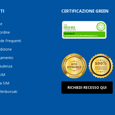
TI
CERTIFICAZIONE GREEN
le
 ordine
de Frequenti
dizione
gamento
sulenza
 SIM
ua SIM
RICHIEDI RECESSO QUI
 Rimborsati