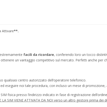
 Attivare
**.
no estremamente
facili da ricordare
, conferendo loro un tocco distinti
ì a ottenere un vantaggio competitivo sul mercato. Perfetti anche per c
o qualsiasi centro autorizzato dell’operatore telefonico.
a ed eseguire noi tale procedura, con incluso un mese di promozione, a
IM fisica presso l’indirizzo indicato in fase di registrazione dell’ordine
à SE LA SIM VIENE ATTIVATA DA NOI verso un altro gestore prima dei d