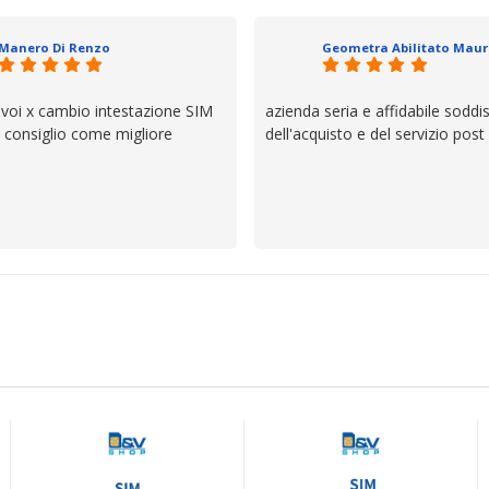
il servizio e ve lo dice un milane
questi dettagli è molto rigido. Fi
Manero Di Renzo
se avete bisogno siete in ottim
 voi x cambio intestazione SIM
azienda seria e affidabile soddi
lo consiglio come migliore
dell'acquisto e del servizio post