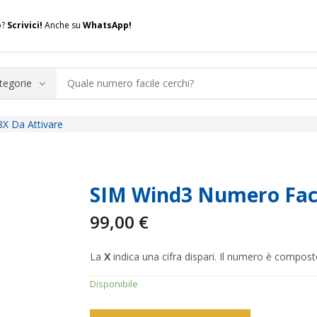
o?
Scrivici!
Anche su
WhatsApp!
X Da Attivare
.A.Q.
Contatti
Consulenza
Valuta la tua SIM
Permuta l
SIM Wind3 Numero Faci
99,00
€
La
X
indica una cifra dispari. Il numero è compos
Disponibile