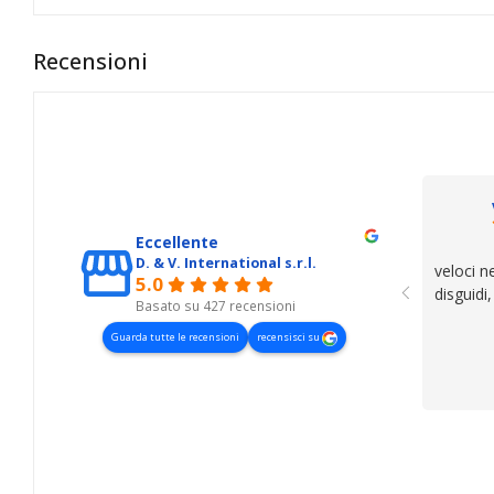
Recensioni
Eccellente
D. & V. International s.r.l.
veloci n
5.0
disguidi
Basato su 427 recensioni
Guarda tutte le recensioni
recensisci su