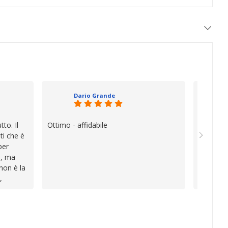
Dario Grande
to. Il
Ottimo - affidabile
Oggi è f
ti che è
vera diff
per
quando i
e, ma
esperien
 non è la
davvero e
,
a vender
i
inconven
te le
impegnat
lo che ho
professio
va oltre
soluzion