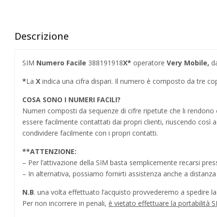
Descrizione
SIM
Numero Facile
388191918
X*
operatore
Very Mobile,
da
*
La
X
indica una cifra dispari. Il numero è composto da tre c
COSA SONO I NUMERI FACILI?
Numeri composti da sequenze di cifre ripetute che li rendo
essere facilmente contattati dai propri clienti, riuscendo cos
condividere facilmente con i propri contatti.
**
ATTENZIONE:
– Per l’attivazione della SIM basta semplicemente recarsi press
– In alternativa, possiamo fornirti assistenza anche a distanz
N.B
. una volta effettuato l’acquisto provvederemo a spedire la S
Per non incorrere in penali,
è vietato effettuare la portabilit