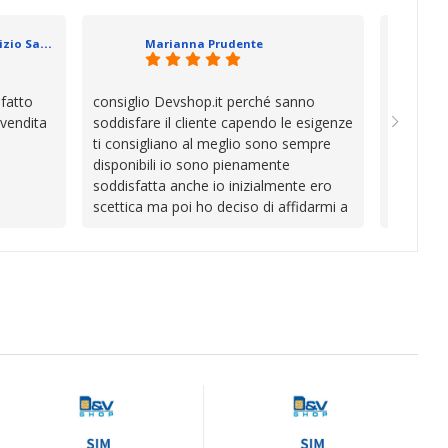
se che si
davvero a
datevi,
in cui l’
Geometra Abilitato Maurizio Sammartano
Marianna Prudente
e mani.
trascura
prendono
la differ
sfatto
consiglio Devshop.it perché sanno
Consegna
consigli
 vendita
soddisfare il cliente capendo le esigenze
cambio i
Complimen
ti consigliano al meglio sono sempre
con Vinc
competen
disponibili io sono pienamente
unici
l’attenzi
soddisfatta anche io inizialmente ero
Continua
scettica ma poi ho deciso di affidarmi a
loro e ho fatto benissimo sono stata
fortunata quel giorno quando ho visto
questo bellissimo sito su internet Ve lo
consiglio ♥️