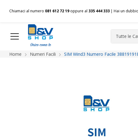
Chiamaci al numero
081 612 72 19
oppure al
335 444 333
| Hai un dubbi
Home
Numeri Facili
SIM Wind3 Numero Facile 388191918
HOME
Chi siamo
Shop
Spedizioni
Pagamenti
F