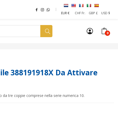
EUR €
CHF Fr.
GBP £
USD $
0
a tua SIM
News
Affiliazione
Sostenibilità
le 388191918X Da Attivare
to da tre coppie comprese nella serie numerica 10.