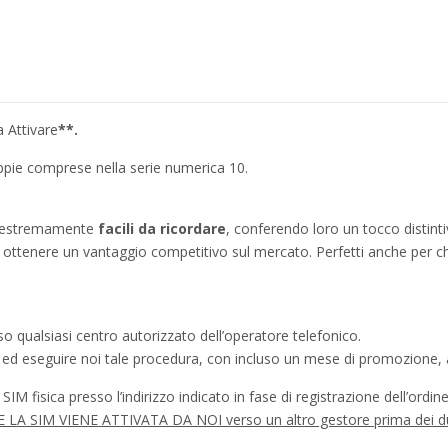
 Attivare
**.
oppie comprese nella serie numerica 10.
no estremamente
facili da ricordare
, conferendo loro un tocco distinti
ì a ottenere un vantaggio competitivo sul mercato. Perfetti anche per c
o qualsiasi centro autorizzato dell’operatore telefonico.
a ed eseguire noi tale procedura, con incluso un mese di promozione, a
IM fisica presso l’indirizzo indicato in fase di registrazione dell’ordine
à SE LA SIM VIENE ATTIVATA DA NOI verso un altro gestore prima dei d