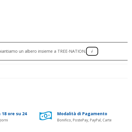
, piantiamo un albero insieme a TREE-NATION.
 18 ore su 24
Modalità di Pagamento
iorni
Bonifico, PostePay, PayPal, Carte