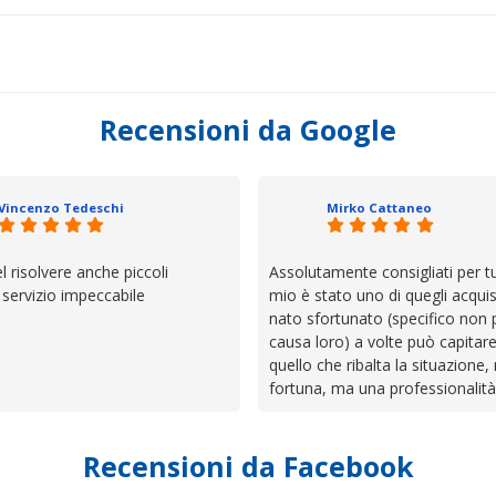
Recensioni da Google
Vincenzo Tedeschi
Mirko Cattaneo
el risolvere anche piccoli
Assolutamente consigliati per tut
, servizio impeccabile
mio è stato uno di quegli acquis
nato sfortunato (specifico non 
causa loro) a volte può capitar
quello che ribalta la situazione,
fortuna, ma una professionalità
presenza e assistenza che non t
lasciano da solo a sistemare tut
Recensioni da Facebook
cose. Be', io qui è proprio quel
trovato, un atteggiamento che 