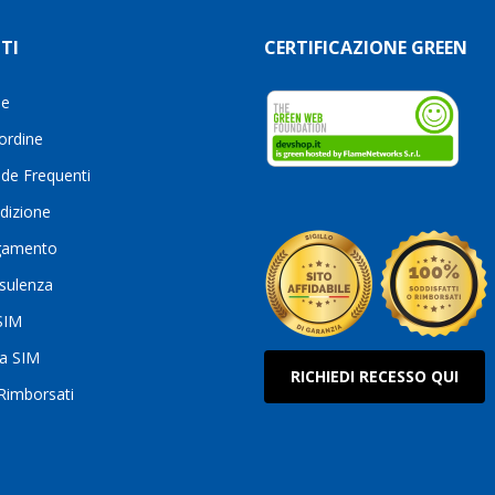
TI
CERTIFICAZIONE GREEN
le
 ordine
de Frequenti
dizione
gamento
sulenza
 SIM
ua SIM
RICHIEDI RECESSO QUI
 Rimborsati