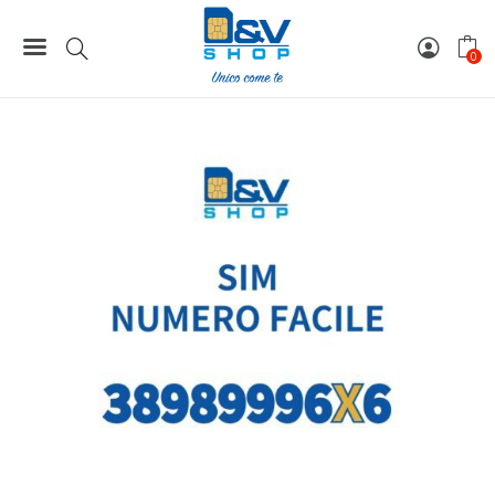
Home
Numeri Facili
SIM Wind3 Numero Facile 38989996X6 Da Attivare
0