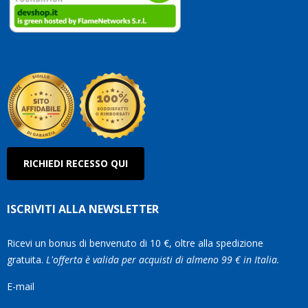
clienti.
Continuate
così!
Roberto
Olanda
RICHIEDI RECESSO QUI
ISCRIVITI ALLA NEWSLETTER
Ricevi un bonus di benvenuto di 10 €, oltre alla spedizione
gratuita.
L'offerta è valida per acquisti di almeno 99 € in Italia.
E-mail