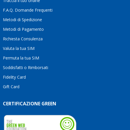
Traccia il tuo ordine
differenza.Per
questo
F.A.Q. Domande Frequenti
motivo
Metodi di Spedizione
li
consiglio
Metodi di Pagamento
senza
Richiesta Consulenza
alcuna
esitazione.
Valuta la tua SIM
Complimenti
per la
Permuta la tua SIM
serietà,
Soddisfatti o Rimborsati
la
competenza
Fidelity Card
e,
Gift Card
soprattutto,
per
l’attenzione
CERTIFICAZIONE GREEN
che
dedicate
ai
vostri