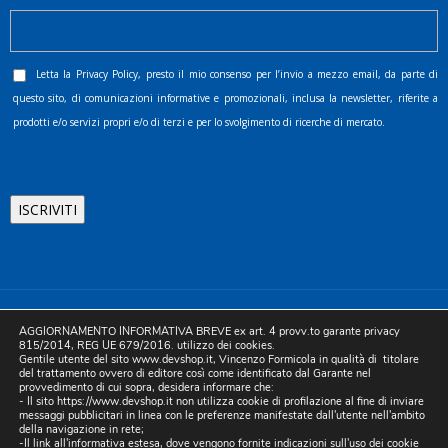
Letta la
Privacy Policy
, presto il mio consenso per l’invio a mezzo email, da parte di
questo sito, di comunicazioni informative e promozionali, inclusa la newsletter, riferite a
prodotti e/o servizi propri e/o di terzi e per lo svolgimento di ricerche di mercato.
©2025 D.& V. International srl | Sede Legale: Via Libertà, 225 -
AGGIORNAMENTO INFORMATIVA BREVE ex art. 4 provv.to garante privacy
80055 Portici (NA). pec: devinternational@pec.it P.IVA
815/2014, REG UE 679/2016. utilizzo dei cookies.
Gentile utente del sito www.devshop.it, Vincenzo Formicola in qualità di titolare
05754741212 | REA NA-773826 | Capitale sociale 10.000 euro i.v.
del trattamento ovvero di editore così come identificato dal Garante nel
provvedimento di cui sopra, desidera informare che:
| Developed by Digital & Viral
- Il sito https://www.devshop.it non utilizza cookie di profilazione al fine di inviare
messaggi pubblicitari in linea con le preferenze manifestate dall'utente nell'ambito
della navigazione in rete;
-Il link all'informativa estesa, dove vengono fornite indicazioni sull'uso dei cookie